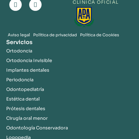
F
I
CLÍNICA OFICIAL
a
n
c
s
e
t
b
a
o
g
Aviso legal
Política de privacidad
Política de Cookies
o
r
Servicios
k
a
m
Ortodoncia
Ortodoncia Invisible
Implantes dentales
Periodoncia
Odontopediatría
Estética dental
Prótesis dentales
Cirugía oral menor
Odontología Conservadora
Logopedia