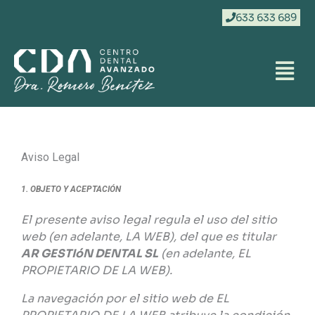
Ir
633 633 689
al
contenido
Aviso Legal
1. OBJETO Y ACEPTACIÓN
El presente aviso legal regula el uso del sitio
web (en adelante, LA WEB), del que es titular
AR GESTIóN DENTAL SL
(en adelante, EL
PROPIETARIO DE LA WEB).
La navegación por el sitio web de EL